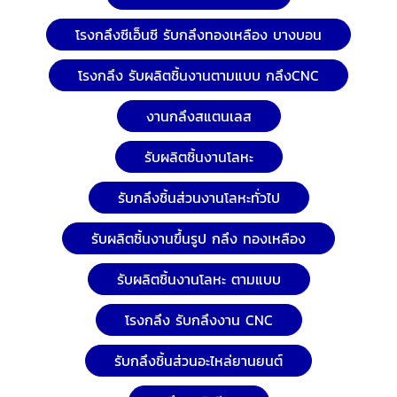
โรงกลึงซีเอ็นซี รับกลึงทองเหลือง บางบอน
โรงกลึง รับผลิตชิ้นงานตามแบบ กลึงCNC
งานกลึงสแตนเลส
รับผลิตชิ้นงานโลหะ
รับกลึงชิ้นส่วนงานโลหะทั่วไป
รับผลิตชิ้นงานขึ้นรูป กลึง ทองเหลือง
รับผลิตชิ้นงานโลหะ ตามแบบ
โรงกลึง รับกลึงงาน CNC
รับกลึงชิ้นส่วนอะไหล่ยานยนต์