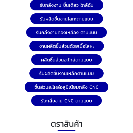
รับกลึงงาน ชิ้นเดียว ใกล้ฉัน
รับผลิตชิ้นงานโลหะตามแบบ
รับกลึงงานทองเหลือง ตามแบบ
งานผลิตชิ้นส่วนด้วยเนื้อโลหะ
ผลิตชิ้นส่วนอะไหล่ตามแบบ
รับผลิตชิ้นงานเหล็กตามแบบ
ชิ้นส่วนอะไหล่อลูมิเนียมกลึง CNC
รับกลึงงาน CNC ตามแบบ
ตราสินค้า