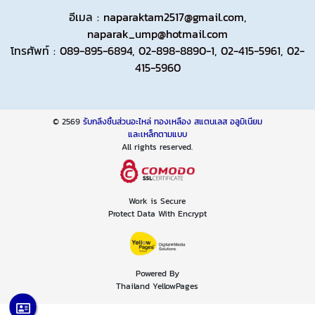
อีเมล :
naparaktam2517@gmail.com
,
naparak_ump@hotmail.com
โทรศัพท์ :
089-895-6894
,
02-898-8890-1
,
02-415-5961
,
02-
415-5960
© 2569
รับกลึงชิ้นส่วนอะไหล่ ทองเหลือง สแตนเลส อลูมิเนียม
และเหล็กตามแบบ
All rights reserved.
Work is Secure
Protect Data With Encrypt
Powered By
Thailand YellowPages