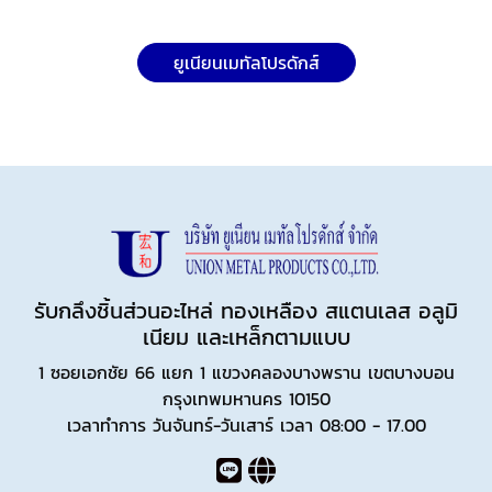
ยูเนียนเมทัลโปรดักส์
รับกลึงชิ้นส่วนอะไหล่ ทองเหลือง สแตนเลส อลูมิ
เนียม และเหล็กตามแบบ
1 ซอยเอกชัย 66 แยก 1 แขวงคลองบางพราน เขตบางบอน
กรุงเทพมหานคร 10150
เวลาทำการ วันจันทร์-วันเสาร์ เวลา 08:00 - 17.00