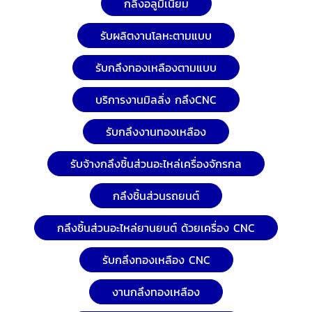
กลึงอลูมิเนียม
รับผลิตงานโลหะตามแบบ
รับกลึงทองเหลืองตามแบบ
บริการงานมิลลิ่ง กลึงCNC
รับกลึงงานทองเหลือง
รับจ้างกลึงชิ้นส่วนอะไหล่เครื่องจักรกล
กลึงชิ้นส่วนรถยนต์
กลึงชิ้นส่วนอะไหล่ยานยนต์ ด้วยเครื่อง CNC
รับกลึงทองเหลือง CNC
งานกลึงทองเหลือง