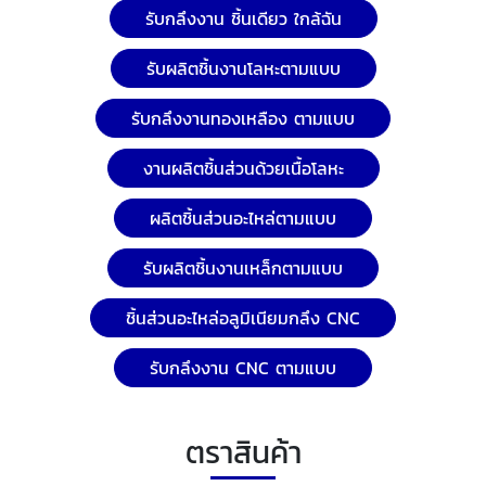
รับกลึงงาน ชิ้นเดียว ใกล้ฉัน
รับผลิตชิ้นงานโลหะตามแบบ
รับกลึงงานทองเหลือง ตามแบบ
งานผลิตชิ้นส่วนด้วยเนื้อโลหะ
ผลิตชิ้นส่วนอะไหล่ตามแบบ
รับผลิตชิ้นงานเหล็กตามแบบ
ชิ้นส่วนอะไหล่อลูมิเนียมกลึง CNC
รับกลึงงาน CNC ตามแบบ
ตราสินค้า