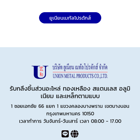
ยูเนียนเมทัลโปรดักส์
รับกลึงชิ้นส่วนอะไหล่ ทองเหลือง สแตนเลส อลูมิ
เนียม และเหล็กตามแบบ
1 ซอยเอกชัย 66 แยก 1 แขวงคลองบางพราน เขตบางบอน
กรุงเทพมหานคร 10150
เวลาทำการ วันจันทร์-วันเสาร์ เวลา 08:00 - 17.00