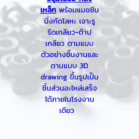
เหล็ก
พร้อมแมชชิน
นิ่งกัดโลหะ เจาะรู
รีดเกลียว-ต๊าป
เกลียว ตามแบบ
ตัวอย่างชิ้นงานและ
ตามแบบ 3D
drawing ขึ้นรูปเป็น
ชิ้นส่วนอะไหล่เสร็จ
ได้ภายในโรงงาน
เดียว