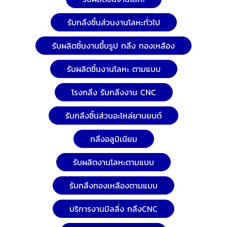
รับกลึงชิ้นส่วนงานโลหะทั่วไป
รับผลิตชิ้นงานขึ้นรูป กลึง ทองเหลือง
รับผลิตชิ้นงานโลหะ ตามแบบ
โรงกลึง รับกลึงงาน CNC
รับกลึงชิ้นส่วนอะไหล่ยานยนต์
กลึงอลูมิเนียม
รับผลิตงานโลหะตามแบบ
รับกลึงทองเหลืองตามแบบ
บริการงานมิลลิ่ง กลึงCNC