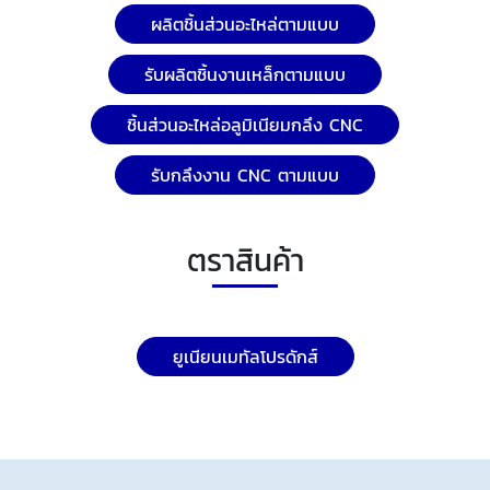
ผลิตชิ้นส่วนอะไหล่ตามแบบ
รับผลิตชิ้นงานเหล็กตามแบบ
ชิ้นส่วนอะไหล่อลูมิเนียมกลึง CNC
รับกลึงงาน CNC ตามแบบ
ตราสินค้า
ยูเนียนเมทัลโปรดักส์