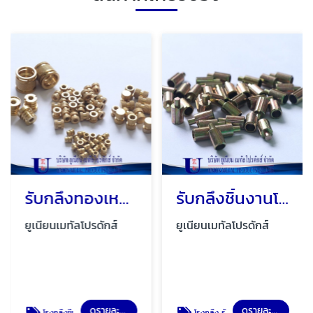
รับกลึงทองเหลือง
รับกลึงชิ้นงานโลหะ
ยูเนียนเมทัลโปรดักส์
ยูเนียนเมทัลโปรดักส์
ดูรายละเอียด
ดูรายละเอียด
โรงกลึงซีเอ็นซี รับกลึงทองเหลือง บางบอน
โรงกลึง รับผลิตชิ้นงานตามแบบ กลึงCNC