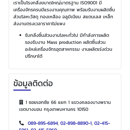
เราเป็นโรงกลึงขนาดใหญ่มาตรฐาน ISO9001 มี
เครื่องจักรครบมีแรงงานคุณภาพ พร้อมรับงานผลิตชิ้น
ส่วนโลหะวัสดุ ทองเหลือง อลูมิเนียม สแตนเลส เหล็ก
ส่งงานตรงเวลาราคาไม่แพง
รับกลึงชิ้นส่วนงานโลหะทั่วไป มีกำลังการผลิต
รองรับงาน Mass production ผลิตชิ้นส่วน
อะไหล่เครื่องจักรอุตสาหกรรม งานผลิตเร่งด่วน
ปรึกษาได้
ข้อมูลติดต่อ
1 ซอยเอกชัย 66 แยก 1 แขวงคลองบางพราน
เขตบางบอน กรุงเทพมหานคร 10150
089-895-6894
,
02-898-8890-1
,
02-415-