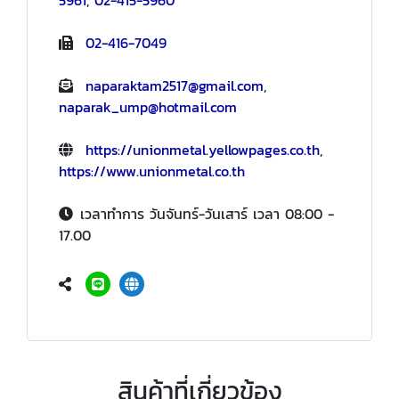
5961
,
02-415-5960
02-416-7049
naparaktam2517@gmail.com
,
naparak_ump@hotmail.com
https://unionmetal.yellowpages.co.th
,
https://www.unionmetal.co.th
เวลาทำการ วันจันทร์-วันเสาร์ เวลา 08:00 -
17.00
สินค้าที่เกี่ยวข้อง