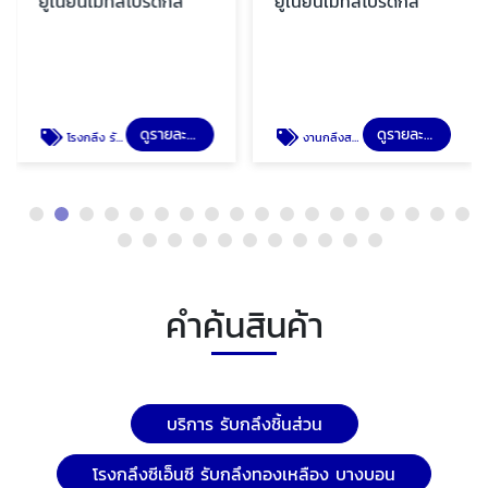
ยูเนียนเมทัลโปรดักส์
ยูเนียนเมทัลโปรดักส์
ดูรายละเอียด
ดูรายละเอียด
โรงกลึง รับผลิตชิ้นงานตามแบบ กลึงCNC
งานกลึงสแตนเลส
คำค้นสินค้า
บริการ รับกลึงชิ้นส่วน
โรงกลึงซีเอ็นซี รับกลึงทองเหลือง บางบอน