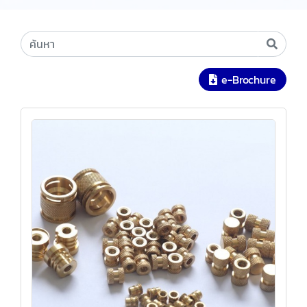
e-Brochure