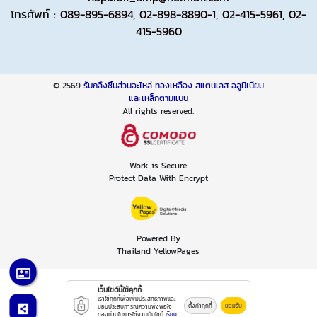
โทรศัพท์ :
089-895-6894
,
02-898-8890-1
,
02-415-5961
,
02-
415-5960
© 2569
รับกลึงชิ้นส่วนอะไหล่ ทองเหลือง สแตนเลส อลูมิเนียม
และเหล็กตามแบบ
All rights reserved.
Work is Secure
Protect Data With Encrypt
Powered By
Thailand YellowPages
เว็บไซต์นี้ใช้คุกกี้
เราใช้คุกกี้เพื่อเพิ่มประสิทธิภาพและ
ตั้งค่าคุกกี้
ยอมรับ
มอบประสบการณ์ความพึงพอใจ
ของท่านในการใช้งานเว็บไซต์
เรียน