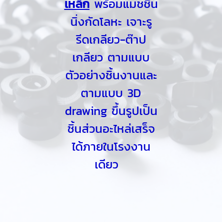
เหล็ก
พร้อมแมชชิน
นิ่งกัดโลหะ เจาะรู
รีดเกลียว-ต๊าป
เกลียว ตามแบบ
ตัวอย่างชิ้นงานและ
ตามแบบ 3D
drawing ขึ้นรูปเป็น
ชิ้นส่วนอะไหล่เสร็จ
ได้ภายในโรงงาน
เดียว