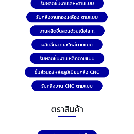
รับผลิตชิ้นงานโลหะตามแบบ
รับกลึงงานทองเหลือง ตามแบบ
งานผลิตชิ้นส่วนด้วยเนื้อโลหะ
ผลิตชิ้นส่วนอะไหล่ตามแบบ
รับผลิตชิ้นงานเหล็กตามแบบ
ชิ้นส่วนอะไหล่อลูมิเนียมกลึง CNC
รับกลึงงาน CNC ตามแบบ
ตราสินค้า