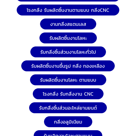
โรงกลึง รับผลิตชิ้นงานตามแบบ กลึงCNC
งานกลึงสแตนเลส
รับผลิตชิ้นงานโลหะ
รับกลึงชิ้นส่วนงานโลหะทั่วไป
รับผลิตชิ้นงานขึ้นรูป กลึง ทองเหลือง
รับผลิตชิ้นงานโลหะ ตามแบบ
โรงกลึง รับกลึงงาน CNC
รับกลึงชิ้นส่วนอะไหล่ยานยนต์
กลึงอลูมิเนียม
รับผลิตงานโลหะตามแบบ