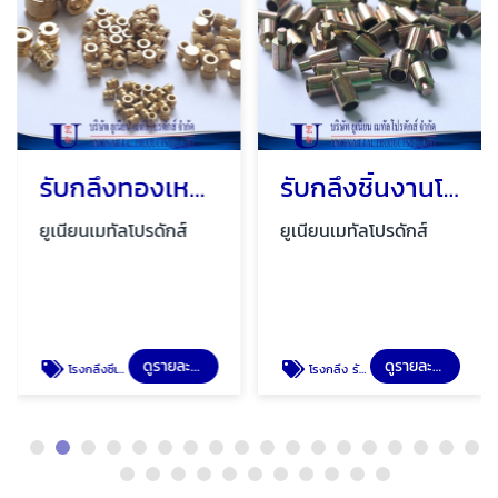
รับกลึงทองเหลือง
รับกลึงชิ้นงานโลหะ
ยูเนียนเมทัลโปรดักส์
ยูเนียนเมทัลโปรดักส์
ดูรายละเอียด
ดูรายละเอียด
โรงกลึงซีเอ็นซี รับกลึงทองเหลือง บางบอน
โรงกลึง รับผลิตชิ้นงานตามแบบ กลึงCNC