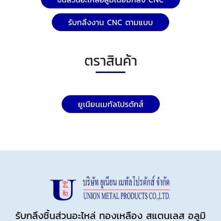
รับกลึงงาน CNC ตามแบบ
ตราสินค้า
ยูเนียนเมทัลโปรดักส์
รับกลึงชิ้นส่วนอะไหล่ ทองเหลือง สแตนเลส อลูมิ