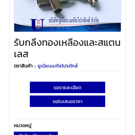
รับกลึงทองเหลืองและสแตน
เลส
ตราสินค้า :
ยูเนียนเมทัลโปรดักส์
ขอรายละเอียด
ขอใบเสนอราคา
หมวดหมู่