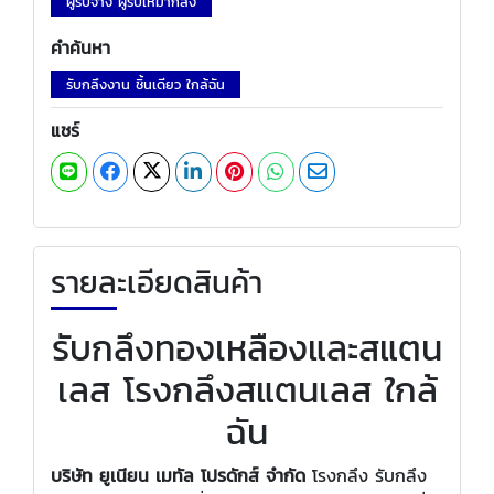
ผู้รับจ้าง ผู้รับเหมากลึง
คำค้นหา
รับกลึงงาน ชิ้นเดียว ใกล้ฉัน
แชร์
รายละเอียดสินค้า
รับกลึงทองเหลืองและสแตน
เลส โรงกลึงสแตนเลส ใกล้
ฉัน
บริษัท ยูเนียน เมทัล โปรดักส์ จำกัด
โรงกลึง รับกลึง