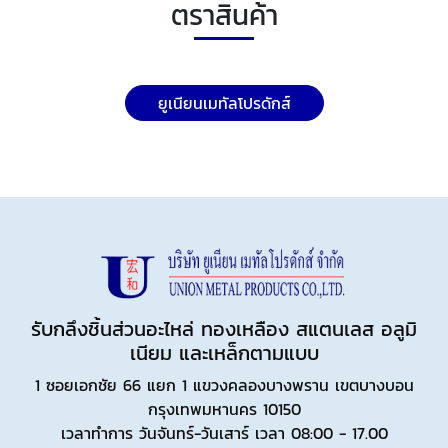
ตราสินค้า
ยูเนียนเมทัลโปรดักส์
รับกลึงชิ้นส่วนอะไหล่ ทองเหลือง สแตนเลส อลูมิ
เนียม และเหล็กตามแบบ
1 ซอยเอกชัย 66 แยก 1 แขวงคลองบางพราน เขตบางบอน
กรุงเทพมหานคร 10150
เวลาทำการ วันจันทร์-วันเสาร์ เวลา 08:00 - 17.00