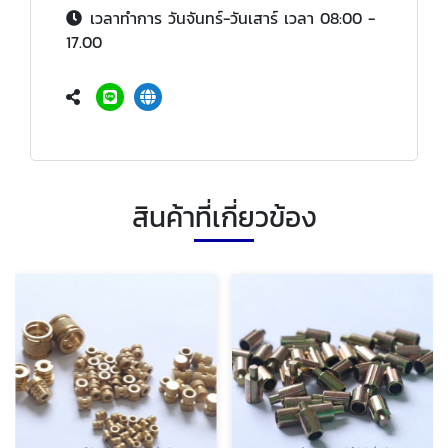
เวลาทำการ วันจันทร์-วันเสาร์ เวลา 08:00 -
17.00
สินค้าที่เกี่ยวข้อง