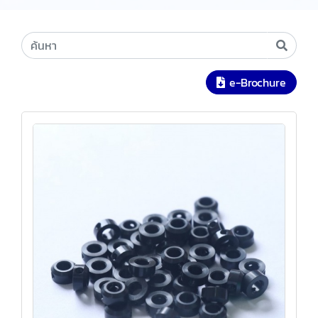
e-Brochure