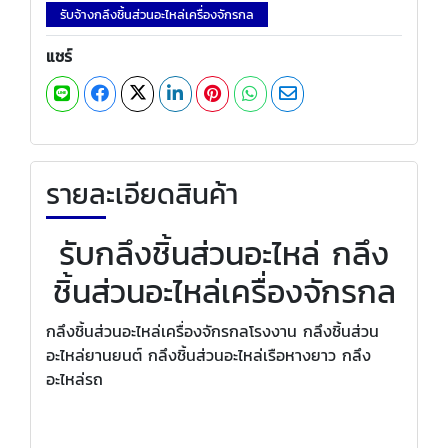
รับจ้างกลึงชิ้นส่วนอะไหล่เครื่องจักรกล
แชร์
รายละเอียดสินค้า
รับกลึงชิ้นส่วนอะไหล่ กลึง
ชิ้นส่วนอะไหล่เครื่องจักรกล
กลึงชิ้นส่วนอะไหล่เครื่องจักรกลโรงงาน กลึงชิ้นส่วน
อะไหล่ยานยนต์ กลึงชิ้นส่วนอะไหล่เรือหางยาว กลึง
อะไหล่รถ