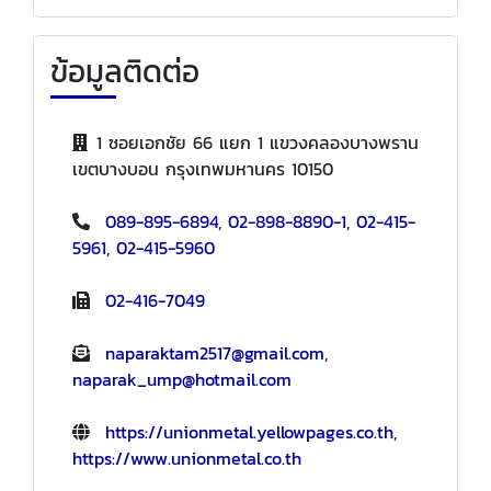
ข้อมูลติดต่อ
1 ซอยเอกชัย 66 แยก 1 แขวงคลองบางพราน
เขตบางบอน กรุงเทพมหานคร 10150
089-895-6894
,
02-898-8890-1
,
02-415-
5961
,
02-415-5960
02-416-7049
naparaktam2517@gmail.com
,
naparak_ump@hotmail.com
https://unionmetal.yellowpages.co.th
,
https://www.unionmetal.co.th