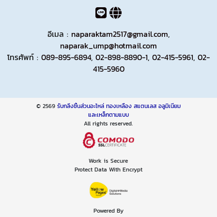
อีเมล :
naparaktam2517@gmail.com
,
naparak_ump@hotmail.com
โทรศัพท์ :
089-895-6894
,
02-898-8890-1
,
02-415-5961
,
02-
415-5960
© 2569
รับกลึงชิ้นส่วนอะไหล่ ทองเหลือง สแตนเลส อลูมิเนียม
และเหล็กตามแบบ
All rights reserved.
Work is Secure
Protect Data With Encrypt
Powered By