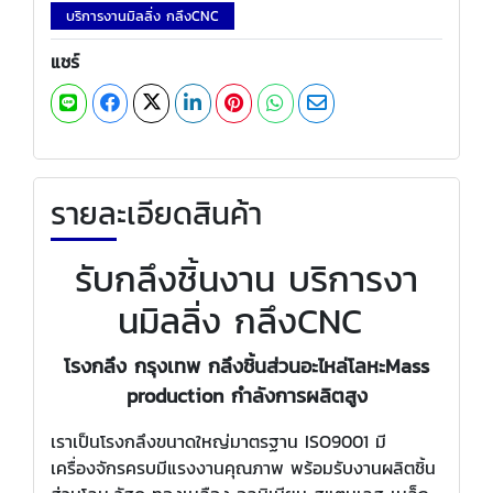
บริการงานมิลลิ่ง กลึงCNC
แชร์
รายละเอียดสินค้า
รับกลึงชิ้นงาน บริการงา
นมิลลิ่ง กลึงCNC
โรงกลึง กรุงเทพ กลึงชิ้นส่วนอะไหล่โลหะ
Mass
production กำลังการผลิตสูง
เราเป็นโรงกลึงขนาดใหญ่มาตรฐาน ISO9001 มี
เครื่องจักรครบมีแรงงานคุณภาพ พร้อมรับงานผลิตชิ้น