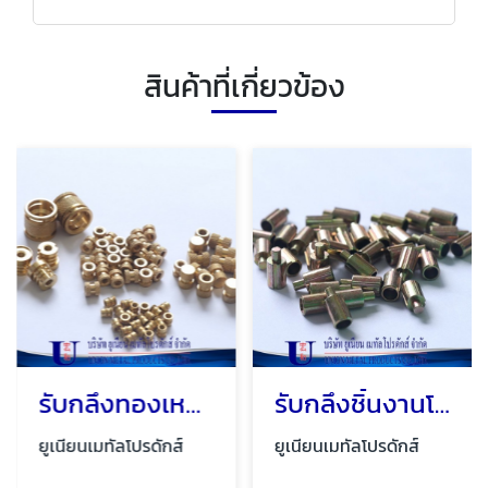
สินค้าที่เกี่ยวข้อง
รับกลึงทองเหลือง
รับกลึงชิ้นงานโลหะ
ยูเนียนเมทัลโปรดักส์
ยูเนียนเมทัลโปรดักส์