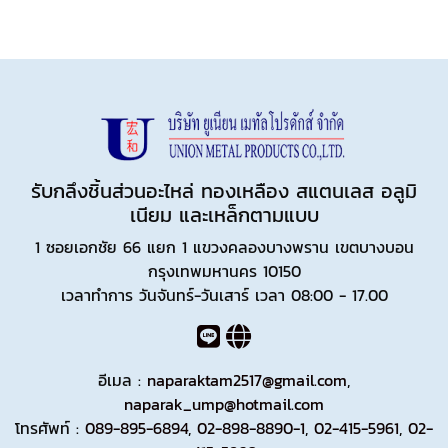
รับกลึงชิ้นส่วนอะไหล่ ทองเหลือง สแตนเลส อลูมิ
เนียม และเหล็กตามแบบ
1 ซอยเอกชัย 66 แยก 1 แขวงคลองบางพราน เขตบางบอน
กรุงเทพมหานคร 10150
เวลาทำการ วันจันทร์-วันเสาร์ เวลา 08:00 - 17.00
อีเมล :
naparaktam2517@gmail.com
,
naparak_ump@hotmail.com
โทรศัพท์ :
089-895-6894
,
02-898-8890-1
,
02-415-5961
,
02-