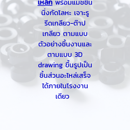
เหล็ก
พร้อมแมชชิน
นิ่งกัดโลหะ เจาะรู
รีดเกลียว-ต๊าป
เกลียว ตามแบบ
ตัวอย่างชิ้นงานและ
ตามแบบ 3D
drawing ขึ้นรูปเป็น
ชิ้นส่วนอะไหล่เสร็จ
ได้ภายในโรงงาน
เดียว