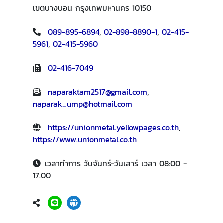
เขตบางบอน กรุงเทพมหานคร 10150
089-895-6894
,
02-898-8890-1
,
02-415-
5961
,
02-415-5960
02-416-7049
naparaktam2517@gmail.com
,
naparak_ump@hotmail.com
https://unionmetal.yellowpages.co.th
,
https://www.unionmetal.co.th
เวลาทำการ วันจันทร์-วันเสาร์ เวลา 08:00 -
17.00