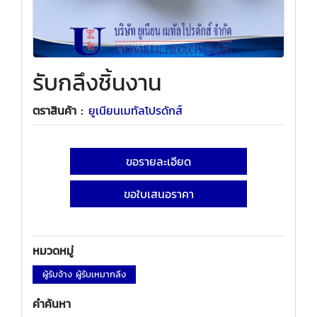
รับกลึงชิ้นงาน
ตราสินค้า :
ยูเนียนเมทัลโปรดักส์
ขอรายละเอียด
ขอใบเสนอราคา
หมวดหมู่
ผู้รับจ้าง ผู้รับเหมากลึง
คำค้นหา