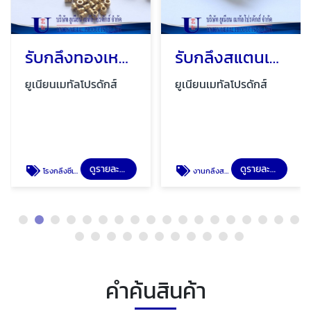
รับกลึงทองเหลือง
รับกลึงสแตนเลส
ยูเนียนเมทัลโปรดักส์
ยูเนียนเมทัลโปรดักส์
ดูรายละเอียด
ดูรายละเอียด
โรงกลึงซีเอ็นซี รับกลึงทองเหลือง บางบอน
งานกลึงสแตนเลส
คำค้นสินค้า