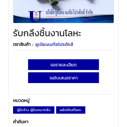
รับกลึงชิ้นงานโลหะ
ตราสินค้า :
ยูเนียนเมทัลโปรดักส์
ขอรายละเอียด
ขอใบเสนอราคา
หมวดหมู่
ผู้รับจ้าง ผู้รับเหมากลึง
ผลิตภัณฑ์โลหะ
คำค้นหา