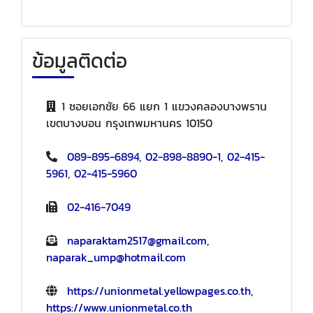
ข้อมูลติดต่อ
1 ซอยเอกชัย 66 แยก 1 แขวงคลองบางพราน
เขตบางบอน กรุงเทพมหานคร 10150
089-895-6894
,
02-898-8890-1
,
02-415-
5961
,
02-415-5960
02-416-7049
naparaktam2517@gmail.com
,
naparak_ump@hotmail.com
https://unionmetal.yellowpages.co.th
,
https://www.unionmetal.co.th