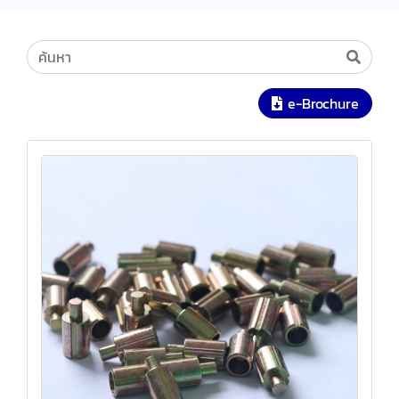
e-Brochure