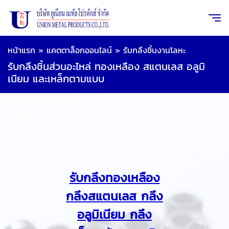
หน้าแรก
»
แคตตาล็อกออนไลน์
»
รับกลึงชิ้นงานโลหะ
รับกลึงชิ้นส่วนอะไหล่ ทองเหลือง สแตนเลส อลูมิ
เนียม และเหล็กตามแบบ
รับกลึงทองเหลือง
กลึงสแตนเลส กลึง
อลูมิเนียม กลึง