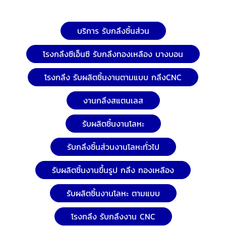
บริการ รับกลึงชิ้นส่วน
โรงกลึงซีเอ็นซี รับกลึงทองเหลือง บางบอน
โรงกลึง รับผลิตชิ้นงานตามแบบ กลึงCNC
งานกลึงสแตนเลส
รับผลิตชิ้นงานโลหะ
รับกลึงชิ้นส่วนงานโลหะทั่วไป
รับผลิตชิ้นงานขึ้นรูป กลึง ทองเหลือง
รับผลิตชิ้นงานโลหะ ตามแบบ
โรงกลึง รับกลึงงาน CNC