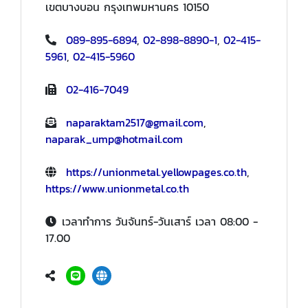
เขตบางบอน กรุงเทพมหานคร 10150
089-895-6894
,
02-898-8890-1
,
02-415-
5961
,
02-415-5960
02-416-7049
naparaktam2517@gmail.com
,
naparak_ump@hotmail.com
https://unionmetal.yellowpages.co.th
,
https://www.unionmetal.co.th
เวลาทำการ วันจันทร์-วันเสาร์ เวลา 08:00 -
17.00