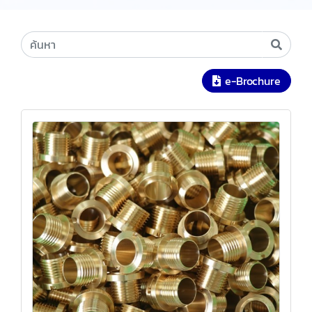
e-Brochure