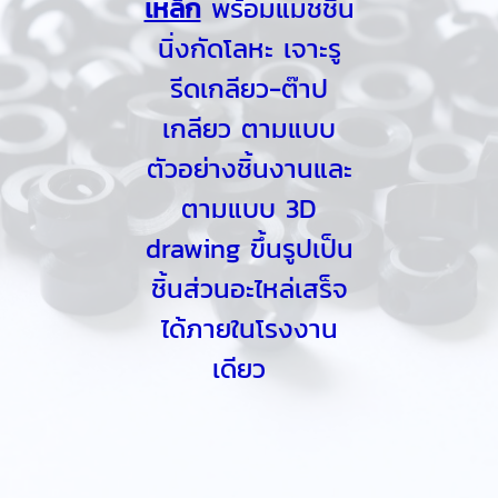
เหล็ก
พร้อมแมชชิน
นิ่งกัดโลหะ เจาะรู
รีดเกลียว-ต๊าป
เกลียว ตามแบบ
ตัวอย่างชิ้นงานและ
ตามแบบ 3D
drawing ขึ้นรูปเป็น
ชิ้นส่วนอะไหล่เสร็จ
ได้ภายในโรงงาน
เดียว