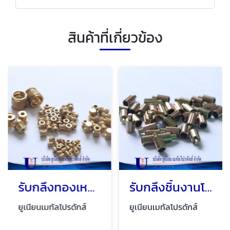
สินค้าที่เกี่ยวข้อง
รับกลึงทองเหลือง
รับกลึงชิ้นงานโลหะ
ยูเนียนเมทัลโปรดักส์
ยูเนียนเมทัลโปรดักส์