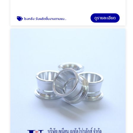
ดูรายละเอียด
โรงกลึง รับผลิตชิ้นงานตามแบบ กลึงCNC