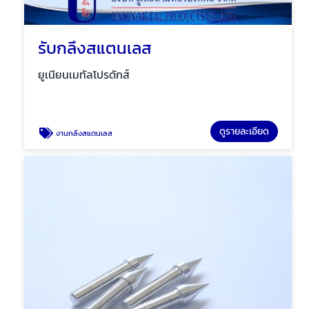
รับกลึงสแตนเลส
ยูเนียนเมทัลโปรดักส์
ดูรายละเอียด
งานกลึงสแตนเลส