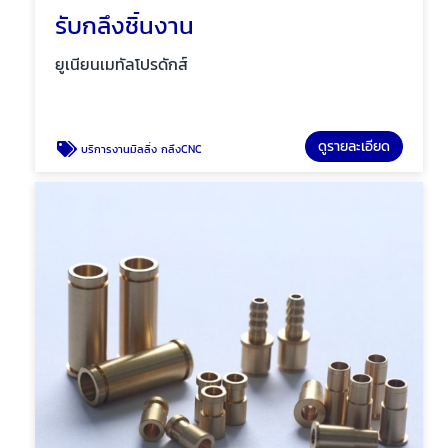
รับกลึงชิ้นงาน
ยูเนียนเมทัลโปรดักส์
ดูรายละเอียด
บริการงานมิลลิ่ง กลึงCNC